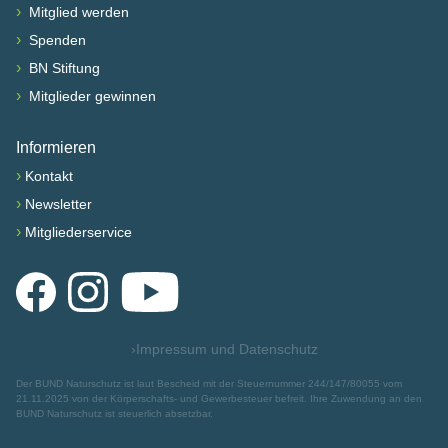
›
Mitglied werden
›
Spenden
›
BN Stiftung
›
Mitglieder gewinnen
Informieren
›
Kontakt
›
Newsletter
›
Mitgliederservice
Facebook
Instagram
YouTube
›
Impressum und Datenschutz
Der BUND Naturschutz ist laut Bescheid mit der Steuernummer 244/147/80055 vom
21.11.2025 von der Körperschafts- und Gewerbesteuer befreit. Ihre Zuwendung an den
BUND Naturschutz ist steuerlich absetzbar.