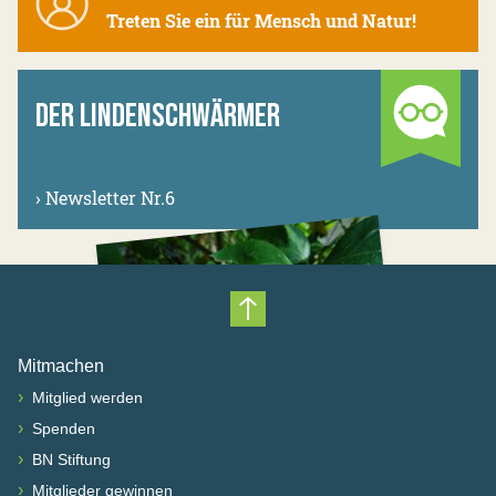
Treten Sie ein für Mensch und Natur!
DER LINDENSCHWÄRMER
›
Newsletter Nr.6
Nach oben scrollen
Mitmachen
›
Mitglied werden
›
Spenden
›
BN Stiftung
›
Mitglieder gewinnen