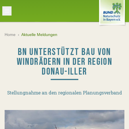
Home
›
Aktuelle Meldungen
BN UNTERSTÜTZT BAU VON
WINDRÄDERN IN DER REGION
DONAU-ILLER
Stellungnahme an den regionalen Planungsverband