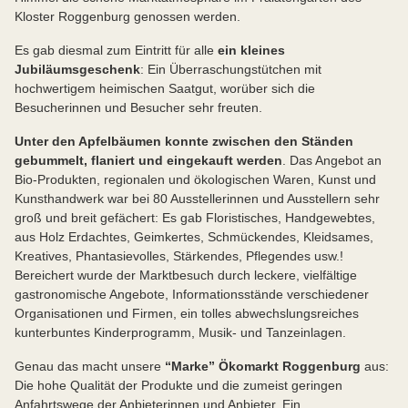
Kloster Roggenburg genossen werden.
Es gab diesmal zum Eintritt für alle
ein kleines
Jubiläumsgeschenk
: Ein Überraschungstütchen mit
hochwertigem heimischen Saatgut, worüber sich die
Besucherinnen und Besucher sehr freuten.
Unter den Apfelbäumen konnte zwischen den Ständen
gebummelt, flaniert und eingekauft werden
. Das Angebot an
Bio-Produkten, regionalen und ökologischen Waren, Kunst und
Kunsthandwerk war bei 80 Ausstellerinnen und Ausstellern sehr
groß und breit gefächert: Es gab Floristisches, Handgewebtes,
aus Holz Erdachtes, Geimkertes, Schmückendes, Kleidsames,
Kreatives, Phantasievolles, Stärkendes, Pflegendes usw.!
Bereichert wurde der Marktbesuch durch leckere, vielfältige
gastronomische Angebote, Informationsstände verschiedener
Organisationen und Firmen, ein tolles abwechslungsreiches
kunterbuntes Kinderprogramm, Musik- und Tanzeinlagen.
Genau das macht unsere
“Marke” Ökomarkt Roggenburg
aus:
Die hohe Qualität der Produkte und die zumeist geringen
Anfahrtswege der Anbieterinnen und Anbieter. Ein