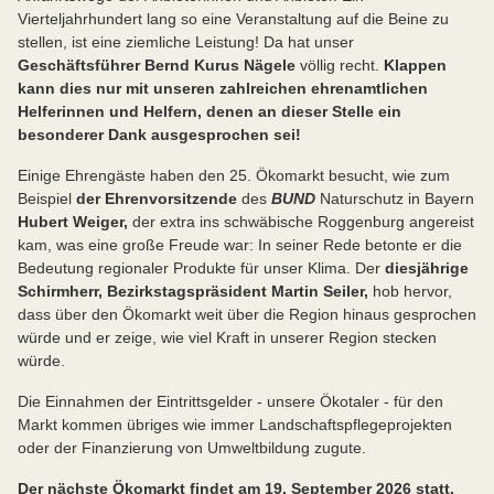
Vierteljahrhundert lang so eine Veranstaltung auf die Beine zu
stellen, ist eine ziemliche Leistung! Da hat unser
Geschäftsführer Bernd Kurus Nägele
völlig recht.
Klappen
kann dies nur mit unseren zahlreichen ehrenamtlichen
Helferinnen und Helfern, denen an dieser Stelle ein
besonderer Dank ausgesprochen sei!
Einige Ehrengäste haben den 25. Ökomarkt besucht, wie zum
Beispiel
der Ehrenvorsitzende
des
BUND
Naturschutz in Bayern
Hubert Weiger,
der extra ins schwäbische Roggenburg angereist
kam, was eine große Freude war: In seiner Rede betonte er die
Bedeutung regionaler Produkte für unser Klima. Der
diesjährige
Schirmherr, Bezirkstagspräsident Martin Seiler,
hob hervor,
dass über den Ökomarkt weit über die Region hinaus gesprochen
würde und er zeige, wie viel Kraft in unserer Region stecken
würde.
Die Einnahmen der Eintrittsgelder - unsere Ökotaler - für den
Markt kommen übriges wie immer Landschaftspflegeprojekten
oder der Finanzierung von Umweltbildung zugute.
Der nächste Ökomarkt findet am 19. September 2026 statt.